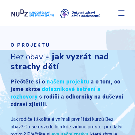
Duševní zdraví dětí a adolescentů
projekt Národního ústavu duševního zdraví
O PROJEKTU
Bez obav
- jak vyzrát nad
strachy dětí
Přečtěte si o
našem projektu
a o tom, co
jsme skrze
dotazníkové šetření a
rozhovory
s rodiči a odborníky na duševní
zdraví zjistili.
Jak rodiče i školitelé vnímali první fázi kurzů Bez
obav? Co se osvědčilo a kde vidíme prostor pro další
rozvoj? Přečtěte si
evaluační zprávu
, která shrnuje