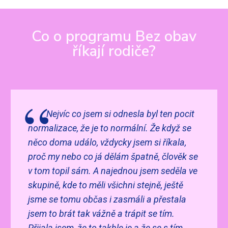
Co o programu Bez obav
říkají rodiče?
Nejvíc co jsem si odnesla byl ten pocit
normalizace, že je to normální. Že když se
něco doma událo, vždycky jsem si říkala,
proč my nebo co já dělám špatně, člověk se
v tom topil sám. A najednou jsem seděla ve
skupině, kde to měli všichni stejně, ještě
jsme se tomu občas i zasmáli a přestala
jsem to brát tak vážně a trápit se tím.
Přijala jsem, že to takhle je a že se s tím