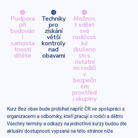
Podpora
Techniky
Možnos
při
pro
t sdílet
budován
získání
své
í
větší
rodičovs
samosta
kontroly
ké
tnosti
nad
zkušeno
dítěte
obavami
sti s
ostatní
mi rodiči
v
bezpečn
ém
prostřed
í skupiny
Kurz Bez obav bude probíhat napříč ČR ve spolupráci s
organizacemi a odborníky, kteří pracují s rodiči a dětmi.
Všechny termíny a odkazy na jednotlivé kurzy budou dle
aktuální dostupnosti vypsané na této stránce níže.