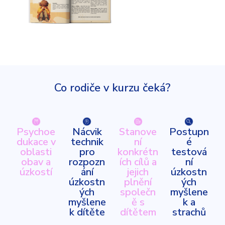
Co rodiče v kurzu čeká?
Psychoe
Nácvik
Stanove
Postupn
dukace v
technik
ní
é
oblasti
pro
konkrétn
testová
obav a
rozpozn
ích cílů a
ní
úzkostí
ání
jejich
úzkostn
úzkostn
plnění
ých
ých
společn
myšlene
myšlene
ě s
k a
k dítěte
dítětem
strachů