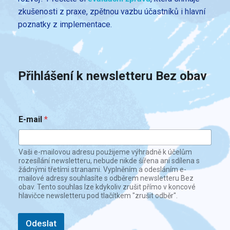
zkušenosti z praxe, zpětnou vazbu účastníků i hlavní
poznatky z implementace.
Přihlášení k newsletteru Bez obav
E
E-mail
*
-
m
a
i
Vaši e-mailovou adresu použijeme výhradně k účelům
l
rozesílání newsletteru, nebude nikde šířena ani sdílena s
*
žádnými třetími stranami. Vyplněním a odesláním e-
mailové adresy souhlasíte s odběrem newsletteru Bez
*
obav. Tento souhlas lze kdykoliv zrušit přímo v koncové
hlavičce newsletteru pod tlačítkem "zrušit odběr".
Odeslat