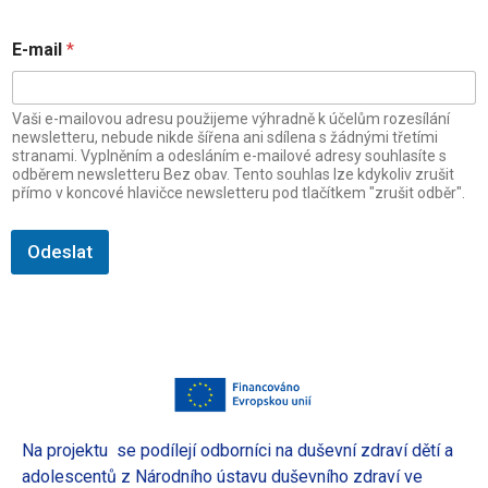
E
E-mail
*
-
m
a
i
Vaši e-mailovou adresu použijeme výhradně k účelům rozesílání
l
newsletteru, nebude nikde šířena ani sdílena s žádnými třetími
E
stranami. Vyplněním a odesláním e-mailové adresy souhlasíte s
odběrem newsletteru Bez obav. Tento souhlas lze kdykoliv zrušit
-
přímo v koncové hlavičce newsletteru pod tlačítkem "zrušit odběr".
m
a
i
Odeslat
l
E
-
m
a
i
l
Na projektu se podílejí odborníci na duševní zdraví dětí a
adolescentů z Národního ústavu duševního zdraví ve