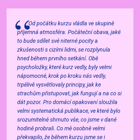
Od počátku kurzu vládla ve skupině
příjemná atmosféra. Počáteční obava, jaké
to bude sdílet své niterné pocity a
zkušenosti s cizími lidmi, se rozplynula
hned během prvního setkání. Obě
psycholožky, které kurz vedly, byly velmi
nápomocné, krok po kroku nás vedly,
trpělivě vysvětlovaly principy, jak ke
strachům přistupovat, jak fungují a na co si
dát pozor. Pro domácí opakovaní sloužila
velmi systematická publikace, ve které bylo
srozumitelně shrnuto vše, co jsme v dané
hodině probrali. Co mě osobně velmi
překvapilo, že během kurzu jsme se i